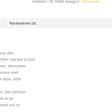
Artikelnr:
TR-19450
Kategori:
Filterenhet
Recensioner (0)
erar alla
ilter inte kan ta bort.
klar, absorption
sammans med
v oljan, utför
gen. Den behöver
tt av en
ventil och en