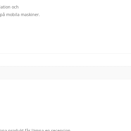
lation och
er på mobila maskiner.
nna produkt får lämna en recension.