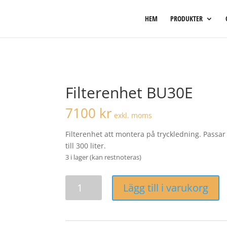
HEM
PRODUKTER
Filterenhet BU30E
7100
kr
exkl. moms
Filterenhet att montera på tryckledning. Passa
till 300 liter.
3 i lager (kan restnoteras)
Filterenhet
Lägg till i varukorg
BU30E
mängd