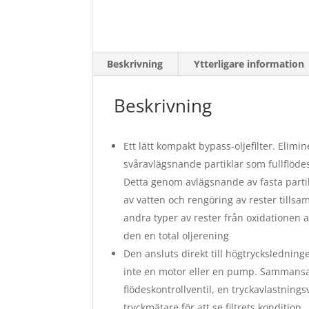
Beskrivning
Ytterligare information
Beskrivning
Ett lätt kompakt bypass-oljefilter. Elimin
svåravlägsnande partiklar som fullflödesf
Detta genom avlägsnande av fasta parti
av vatten och rengöring av rester till
andra typer av rester från oxidationen a
den en total oljerening
Den ansluts direkt till högtryckslednin
inte en motor eller en pump. Sammansa
flödeskontrollventil, en tryckavlastnings
tryckmätare för att se filtrets kondition