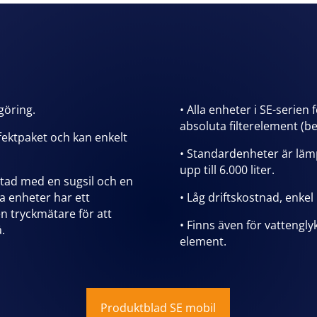
göring.
• Alla enheter i SE-serien
absoluta filterelement (b
fektpaket och kan enkelt
• Standardenheter är läm
upp till 6.000 liter.
stad med en sugsil och en
a enheter har ett
• Låg driftskostnad, enkel 
 tryckmätare för att
• Finns även för vattengl
.
element.
Produktblad SE mobil