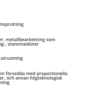
rmsprutning
er, metallbearbetning som
ng-, stansmaskiner
 utrustning
em försedda med proportionella
ler, och annan högteknologisk
tning