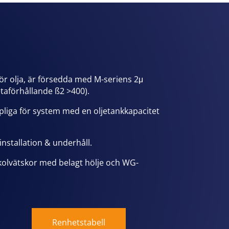
 för olja, är försedda med M-seriens 2μ
etaförhållande ß2 >400).
pliga för system med en oljetankkapacitet
installation & underhåll.
ykolvätskor med belagt hölje och WG-
Renhetstabell