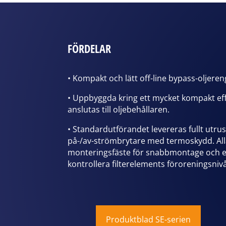
FÖRDELAR
• Kompakt och lätt off-line bypass-oljeren
• Uppbyggda kring ett mycket kompakt ef
anslutas till oljebehållaren.
• Standardutförandet levereras fullt utru
på-/av-strömbrytare med termoskydd. All
monteringsfäste för snabbmontage och en
kontrollera filterelements föroreningsnivå
Produktblad SE-serien