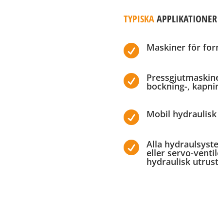
TYPISKA
APPLIKATIONER
Maskiner för fo

Pressgjutmaskin

bockning-, kapni
Mobil hydraulisk

Alla hydraulsyst

eller servo-venti
hydraulisk utrus